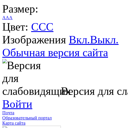
Размер:
A
A
A
Цвет:
C
C
C
Изображения
Вкл.
Выкл.
Обычная версия сайта
Версия для с
Войти
Почта
Образовательный портал
Карта сайта