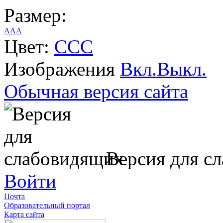
Размер:
A
A
A
Цвет:
C
C
C
Изображения
Вкл.
Выкл.
Обычная версия сайта
Версия для с
Войти
Почта
Образовательный портал
Карта сайта