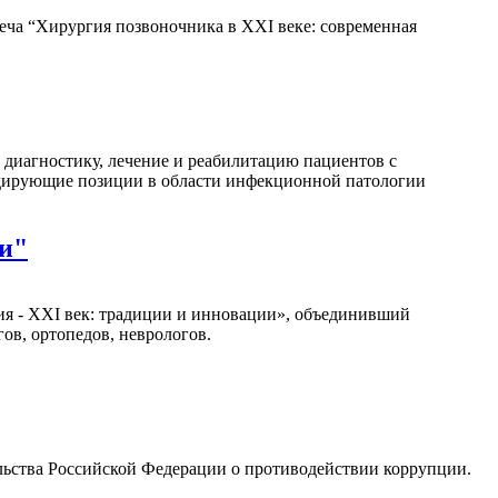
треча “Хирургия позвоночника в ХХI веке: современная
иагностику, лечение и реабилитацию пациентов с
идирующие позиции в области инфекционной патологии
ии"
ция - XXI век: традиции и инновации», объединивший
ов, ортопедов, неврологов.
ьства Российской Федерации о противодействии коррупции.