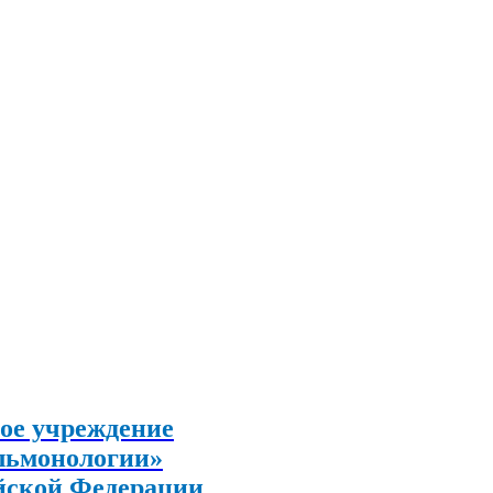
ое учреждение
льмонологии»
йской Федерации