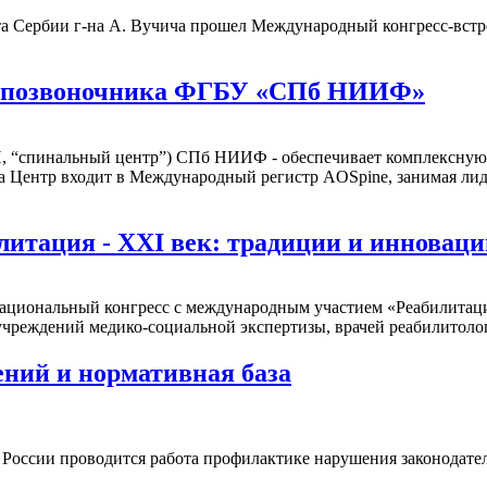
идента Сербии г-на А. Вучича прошел Международный конгресс-вс
и позвоночника ФГБУ «СПб НИИФ»
“спинальный центр”) СПб НИИФ - обеспечивает комплексную д
да Центр входит в Международный регистр AOSpine, занимая л
итация - XXI век: традиции и инновац
ой национальный конгресс с международным участием «Реабилита
чреждений медико-социальной экспертизы, врачей реабилитолог
ний и нормативная база
оссии проводится работа профилактике нарушения законодател